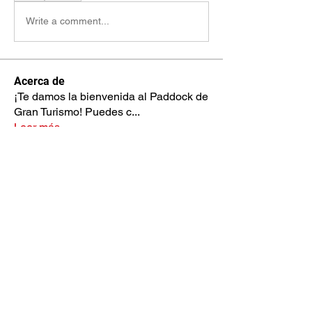
Write a comment...
Acerca de
¡Te damos la bienvenida al Paddock de
Gran Turismo! Puedes c
...
Leer más
Miembros
nestorsc17
Seguir
nestorsc17
Jose Fernando Aceituno
Seguir
luisfeaguilarp
Seguir
luisfeaguilarp
Jorge BC
Seguir
Jane Smith
Seguir