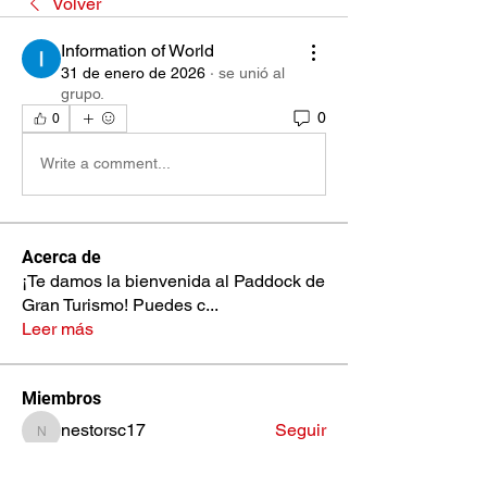
Volver
Information of World
31 de enero de 2026
·
se unió al
grupo.
0
0
Write a comment...
Acerca de
¡Te damos la bienvenida al Paddock de
Gran Turismo! Puedes c
...
Leer más
Miembros
nestorsc17
Seguir
nestorsc17
Jose Fernando Aceituno
Seguir