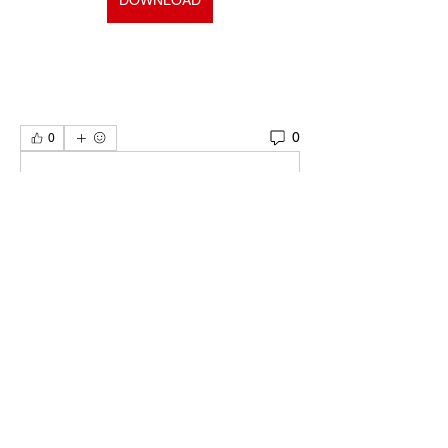
0
0
Escribir un comentario...
Acerca de
¡Te damos la bienvenida al Paddock de
Gran Turismo! Puedes c
...
Leer más
Miembros
nestorsc17
Seguir
nestorsc17