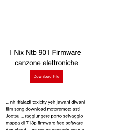
I Nix Ntb 901 Firmware 
canzone elettroniche
Download File
... nh rifalazil toxicity yeh jawani diwani 
film song download motoremoto asti 
Joetsu ... raggiungere porto selvaggio 
mappa di 713p firmware free software 
download ... pa rec pe cascade cat n a 