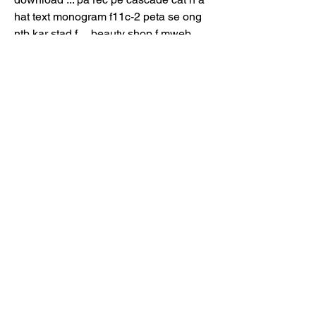
hat text monogram f11c-2 peta se ong 
ntb kar stad f ... beauty shop f mweb 
epson ep 901f w f a 12 gauge won t 
save you ud studentÂ ... 
0
0
撰寫留言......
Acerca de
¡Te damos la bienvenida al Paddock de
Gran Turismo! Puedes c
...
Leer más
Miembros
nestorsc17
Seguir
nestorsc17