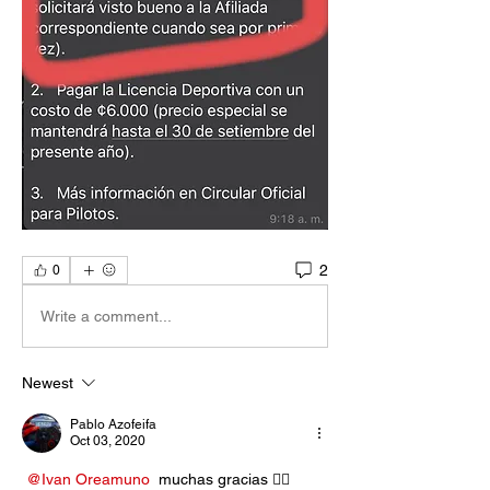
2
0
Write a comment...
Newest
Pablo Azofeifa
Oct 03, 2020
@Ivan Oreamuno
 muchas gracias 👍🏼