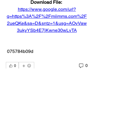
Download File: 
https://www.google.com/url?
q=https%3A%2F%2Fmiimms.com%2F
2ueQKe&sa=D&sntz=1&usg=AOvVaw
3ukyYSb4E7jKwne30wLvTA
 075784b09d
0
0
Escribir un comentario...
Acerca de
¡Te damos la bienvenida al Paddock de
Gran Turismo! Puedes c
...
Leer más