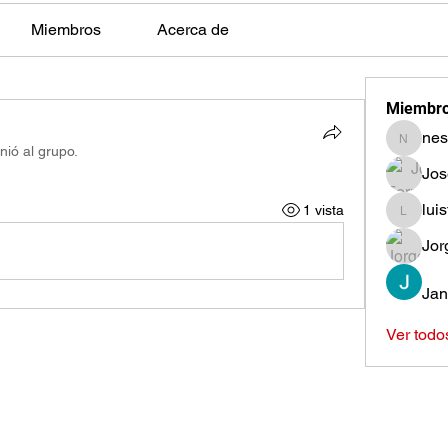
Miembros
Acerca de
Miembr
nes
nestors
nió al grupo.
Jos
lui
1 vista
luisfeag
Jor
Jan
Ver todo