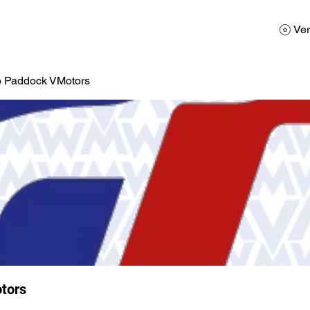
AD
Calendario
Galerias de Fotos
Reservas
Ver
o Paddock VMotors
tors