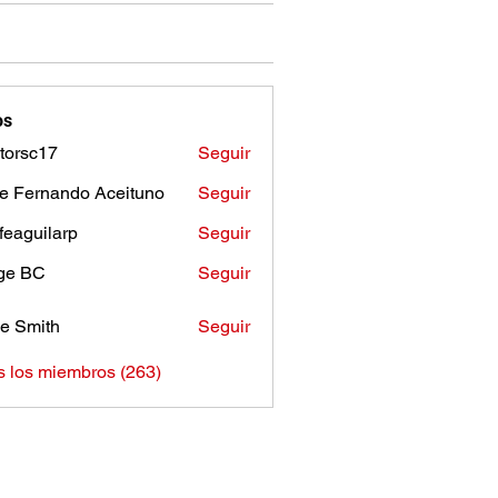
os
torsc17
Seguir
c17
e Fernando Aceituno
Seguir
sfeaguilarp
Seguir
uilarp
ge BC
Seguir
e Smith
Seguir
s los miembros (263)