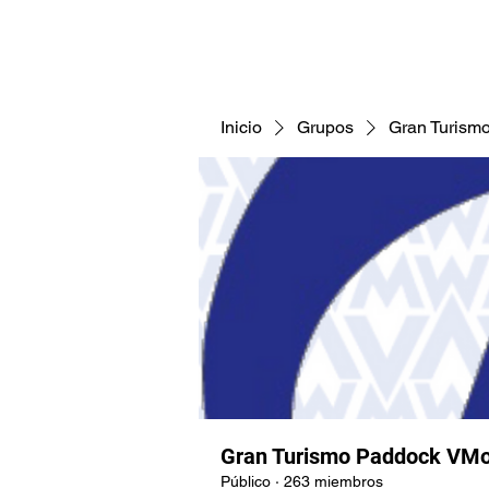
CNAV25
CNAV24
COMUNID
Inicio
Grupos
Gran Turism
Gran Turismo Paddock VMo
Público
·
263 miembros