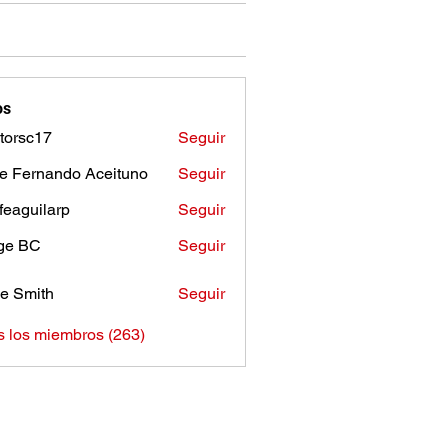
os
torsc17
Seguir
c17
e Fernando Aceituno
Seguir
sfeaguilarp
Seguir
uilarp
ge BC
Seguir
e Smith
Seguir
s los miembros (263)