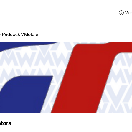
AD
Calendario
Galerias de Fotos
Reservas
Ver
o Paddock VMotors
tors