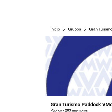
CNAV25
CNAV24
COMUNID
Inicio
Grupos
Gran Turism
Gran Turismo Paddock VMo
Público
·
263 miembros