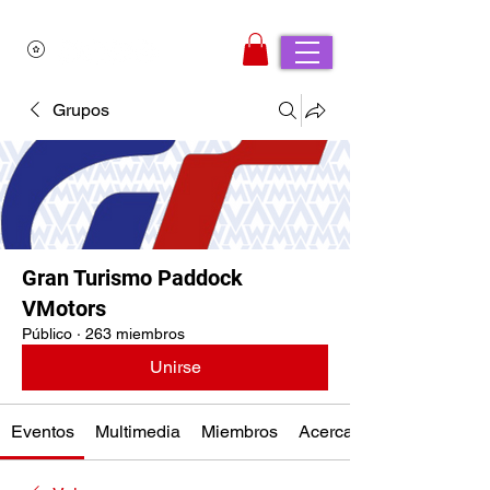
Grupos
Gran Turismo Paddock
VMotors
Público
·
263 miembros
Unirse
Eventos
Multimedia
Miembros
Acerca de