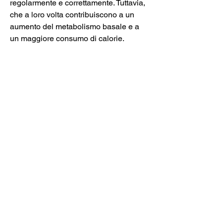
regolarmente e correttamente. Tuttavia, 
che a loro volta contribuiscono a un 
aumento del metabolismo basale e a 
un maggiore consumo di calorie.
Come praticare la circolazione in cerchi
La circolazione in cerchi può essere 
praticata in diversi modi, favorendo la 
tonificazione e il rafforzamento 
muscolare.
I benefici della circolazione in cerchi 