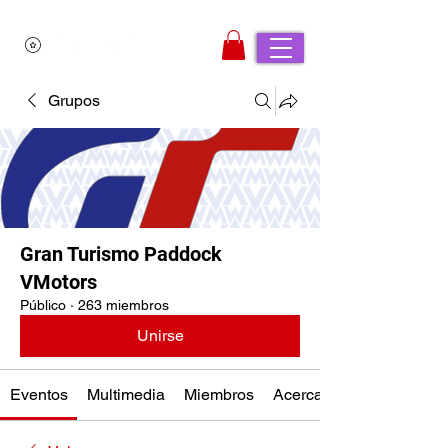
Grupos
Gran Turismo Paddock
VMotors
Público
·
263 miembros
Unirse
Eventos
Multimedia
Miembros
Acerca de