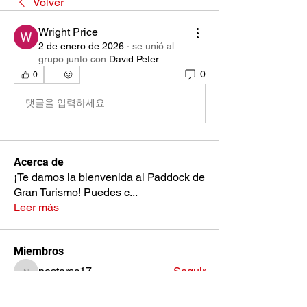
Volver
Wright Price
2 de enero de 2026
·
se unió al
grupo junto con
David Peter
.
0
0
댓글을 입력하세요.
Acerca de
¡Te damos la bienvenida al Paddock de
Gran Turismo! Puedes c
...
Leer más
Miembros
nestorsc17
Seguir
nestorsc17
Jose Fernando Aceituno
Seguir