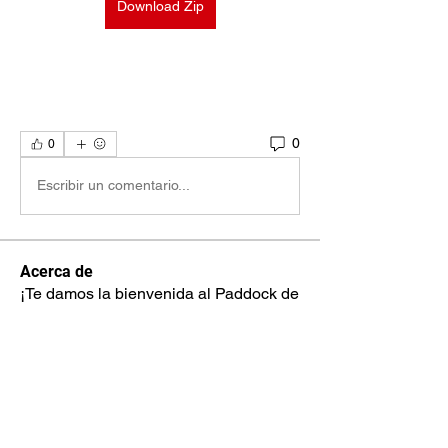
Download Zip
0
0
Escribir un comentario...
Acerca de
¡Te damos la bienvenida al Paddock de
Gran Turismo! Puedes c
...
Leer más
Miembros
nestorsc17
Seguir
nestorsc17