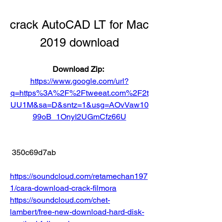
crack AutoCAD LT for Mac 
2019 download
Download Zip: 
https://www.google.com/url?
q=https%3A%2F%2Ftweeat.com%2F2t
UU1M&sa=D&sntz=1&usg=AOvVaw10
99oB_1OnyI2UGmCfz66U
 350c69d7ab
https://soundcloud.com/retamechan197
1/cara-download-crack-filmora
https://soundcloud.com/chet-
lambert/free-new-download-hard-disk-