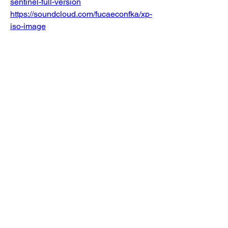
sentinel-full-version
https://soundcloud.com/fucaeconfka/xp-
iso-image
https://soundcloud.com/wayne-
glasper/miracle-258-hot
https://soundcloud.com/nocohopo1987/
are-cracku-mocks-good-free
0
0
Write a comment...
Acerca de
¡Te damos la bienvenida al Paddock de
Gran Turismo! Puedes c
...
Leer más
Miembros