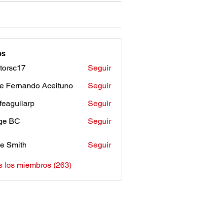
os
torsc17
Seguir
c17
e Fernando Aceituno
Seguir
sfeaguilarp
Seguir
uilarp
ge BC
Seguir
e Smith
Seguir
s los miembros (263)