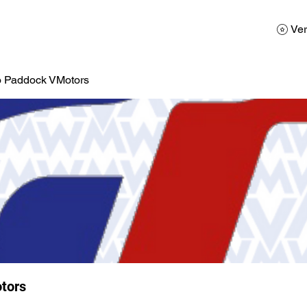
AD
Calendario
Galerias de Fotos
Reservas
Ver
o Paddock VMotors
tors