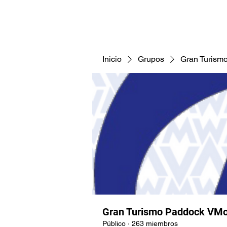
CNAV25
CNAV24
COMUNID
Inicio
Grupos
Gran Turism
Gran Turismo Paddock VMo
Público
·
263 miembros