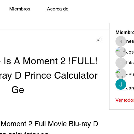
Miembros
Acerca de
Miembr
nes
nestors
Jos
e Is A Moment 2 !FULL! 
lui
luisfeag
ray D Prince Calculator 
Jor
Ge
Jan
Ver todo
 Moment 2 Full Movie Blu-ray D 