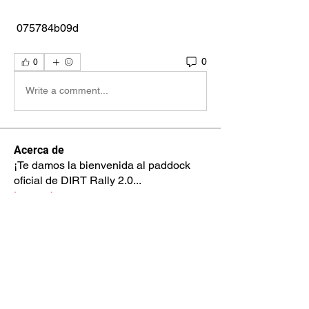
 075784b09d
0
0
Write a comment...
Acerca de
¡Te damos la bienvenida al paddock
oficial de DIRT Rally 2.0
...
Leer más
Pilotos
max.ps2bios
Seguir
max.ps2bios
hahotab715
Seguir
hahotab715