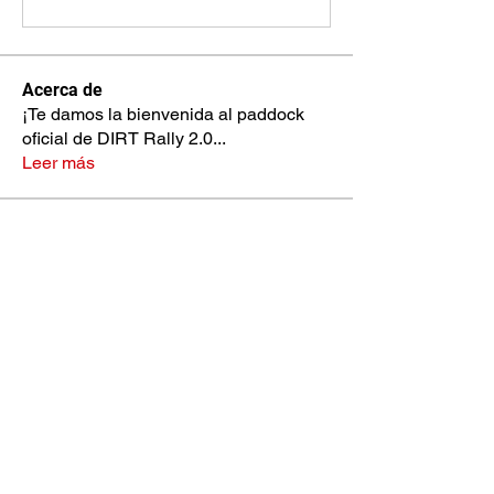
Acerca de
¡Te damos la bienvenida al paddock
oficial de DIRT Rally 2.0
...
Leer más
Pilotos
max.ps2bios
Seguir
max.ps2bios
hahotab715
Seguir
hahotab715
Hudson Laim
Seguir
Elias Finn
Seguir
loganhayes2244
Seguir
loganhayes2244