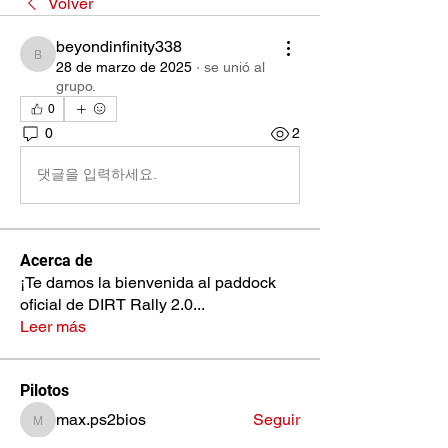
Volver
beyondinfinity338
beyondinfinity338
28 de marzo de 2025
·
se unió al
grupo.
0
0
2
댓글을 입력하세요.
Acerca de
¡Te damos la bienvenida al paddock
oficial de DIRT Rally 2.0
...
Leer más
Pilotos
max.ps2bios
Seguir
max.ps2bios