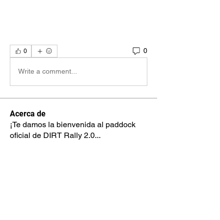
0
0
Write a comment...
Acerca de
¡Te damos la bienvenida al paddock
oficial de DIRT Rally 2.0
...
Leer más
Pilotos
max.ps2bios
Seguir
max.ps2bios
hahotab715
Seguir
hahotab715