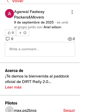
Volver
Agarwal Fastway
Packers&Movers
9 de septiembre de 2025
·
se unió
al grupo junto con
Ariel wilson
.
0
0
2
Write a comment...
Acerca de
¡Te damos la bienvenida al paddock
oficial de DIRT Rally 2.0
...
Leer más
Pilotos
max.ps2bios
Seguir