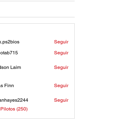
.ps2bios
Seguir
bios
otab715
Seguir
b715
son Laim
Seguir
as Finn
Seguir
anhayes2244
Seguir
ayes2244
 Pilotos (250)