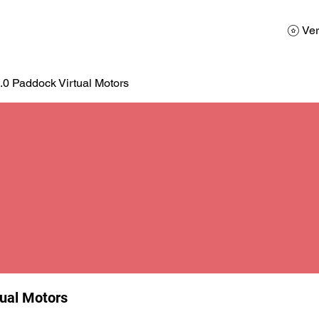
AD
Calendario
Galerias de Fotos
Reservas
Ver
.0 Paddock Virtual Motors
tual Motors