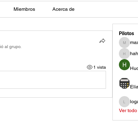
Miembros
Acerca de
Pilotos
max
max.ps2
ió al grupo.
hah
hahota
1 vista
Hud
Eli
log
loganh
Ver todo