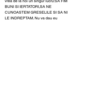
vrea de la noi un singur lucru:SA FIM 
BUNI SI IERTATORI,SA NE 
CUNOASTEM GRESELILE SI SA NI 
LE INDREPTAM. Nu va dau eu 
sfaturi,sunt un fir de praf,ma sufla 
DOMNUL cand vrea(DOAR EL)fiindca 
DOMNUL este stapanul meu,voi sunteti 
la fel de mici ca mine si mai mici decat 
DUGU,pe care DUMNEZEU l-a folosit 
in lucrare si ca sa incheiem, sa stiti si 
voi ca strig de pe acoperis,cum spunea 
cineva ca adevarul se va striga de pe 
acoperis.DOMNUL L-A IUBIT ATAT DE 
MULT,DE ACEEA A LUCRAT PRIN EL 
SI DE ACEEA L-A LUAT CA SA FIE O 
MARE PIERDERE PENTRU VOI 
ROMANII!!!!!!!!!!!!!!!!!!!!!!!!!,IAR 
LUCRAREA FACUTA DE DUGU VA 
RAMANE MULT TIMP DE-ACUM 