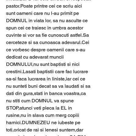
pastor.Poate printre cei ce scriu aici 
sunt oameni care nu l-au primit pe 
DOMNUL in viata lor, sa nu asculte ce 
spun cei ce traiesc in umbra acestor 
cuvinte si vor sa fie cunoscuti astfel.Sa 
cerceteze si sa cunoasca adevarul.Cei 
ce vorbesc despre oamenii care s-au 
dedicat cu adevarat muncii 
DOMNULUI,nu sunt baptisti si nici 
crestini.Lasati baptistii care fac lucrare 
sa-si faca lucrarea in liniste,iar cei ce 
nu sunteti buni decat sa va laudati si sa 
dati din gura,stati in banca voastra,ca 
nu stiti cum DOMNUL va spune 
STOP,atunci veti pleca la EL in 
rusine,nu in slava cum merg copiii 
harnici.DUMNEZEU ne iubeste pe 
toti,oricat de rai si lenesi suntem,dar 