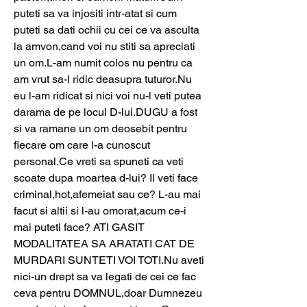
puteti sa va injositi intr-atat si cum 
puteti sa dati ochii cu cei ce va asculta 
la amvon,cand voi nu stiti sa apreciati 
un om.L-am numit colos nu pentru ca 
am vrut sa-l ridic deasupra tuturor.Nu 
eu l-am ridicat si nici voi nu-l veti putea 
darama de pe locul D-lui.DUGU a fost 
si va ramane un om deosebit pentru 
fiecare om care l-a cunoscut 
personal.Ce vreti sa spuneti ca veti 
scoate dupa moartea d-lui? Il veti face 
criminal,hot,afemeiat sau ce? L-au mai 
facut si altii si l-au omorat,acum ce-i 
mai puteti face? ATI GASIT 
MODALITATEA SA ARATATI CAT DE 
MURDARI SUNTETI VOI TOTI.Nu aveti 
nici-un drept sa va legati de cei ce fac 
ceva pentru DOMNUL,doar Dumnezeu 