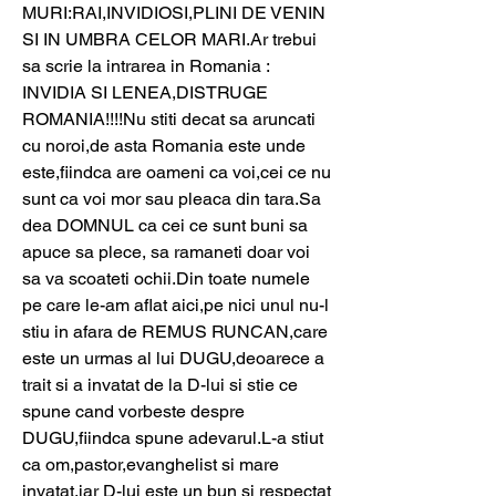
MURI:RAI,INVIDIOSI,PLINI DE VENIN 
SI IN UMBRA CELOR MARI.Ar trebui 
sa scrie la intrarea in Romania : 
INVIDIA SI LENEA,DISTRUGE 
ROMANIA!!!!Nu stiti decat sa aruncati 
cu noroi,de asta Romania este unde 
este,fiindca are oameni ca voi,cei ce nu 
sunt ca voi mor sau pleaca din tara.Sa 
dea DOMNUL ca cei ce sunt buni sa 
apuce sa plece, sa ramaneti doar voi 
sa va scoateti ochii.Din toate numele 
pe care le-am aflat aici,pe nici unul nu-l 
stiu in afara de REMUS RUNCAN,care 
este un urmas al lui DUGU,deoarece a 
trait si a invatat de la D-lui si stie ce 
spune cand vorbeste despre 
DUGU,fiindca spune adevarul.L-a stiut 
ca om,pastor,evanghelist si mare 
invatat,iar D-lui este un bun si respectat 