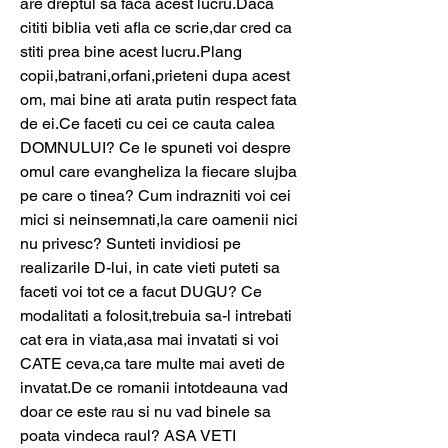
are dreptul sa faca acest lucru.Daca 
cititi biblia veti afla ce scrie,dar cred ca 
stiti prea bine acest lucru.Plang 
copii,batrani,orfani,prieteni dupa acest 
om, mai bine ati arata putin respect fata 
de ei.Ce faceti cu cei ce cauta calea 
DOMNULUI? Ce le spuneti voi despre 
omul care evangheliza la fiecare slujba 
pe care o tinea? Cum indrazniti voi cei 
mici si neinsemnati,la care oamenii nici 
nu privesc? Sunteti invidiosi pe 
realizarile D-lui, in cate vieti puteti sa 
faceti voi tot ce a facut DUGU? Ce 
modalitati a folosit,trebuia sa-l intrebati 
cat era in viata,asa mai invatati si voi 
CATE ceva,ca tare multe mai aveti de 
invatat.De ce romanii intotdeauna vad 
doar ce este rau si nu vad binele sa 
poata vindeca raul? ASA VETI 