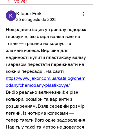
Volver
Kiloper Ferk
25 de agosto de 2025
Нещодавно їздив у тривалу подорож 
і зрозумів, що стара валіза вже не 
тягне — тріщини на корпусі та 
зламані колеса. Вирішив для 
надійності купити пластикову валізу 
і заразом перестати переживати на 
кожній пересадці. На сайті 
https://www.jakor.com.ua/katalog/chem
odany/chemodany-plastikovye/
Вибір реально величезний: є різні 
кольори, розміри та варіанти з 
розширенням. Взяв середній розмір, 
легкий, із чотирма колесами — 
тепер тягати його одне задоволення. 
Навіть у таксі та метро не довелося 