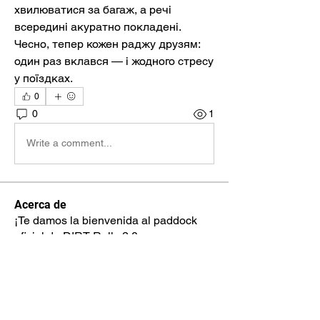
хвилюватися за багаж, а речі 
всередині акуратно покладені. 
Чесно, тепер кожен раджу друзям: 
один раз вклався — і жодного стресу 
у поїздках.
0
0
1
Write a comment...
Acerca de
¡Te damos la bienvenida al paddock
oficial de DIRT Rally 2.0
...
Leer más
Pilotos
max.ps2bios
Seguir