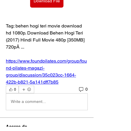
Download File
Tag: behen hogi teri movie download 
hd 1080p. Download Behen Hogi Teri 
(2017) Hindi Full Movie 480p [350MB]  
720pÂ ... 
https://www.foundpilates.com/group/fou
nd-pilates-magazi-
group/discussion/35c023cc-1664-
422b-b821-5a141dff7b85
0
0
Write a comment...
Acerca de