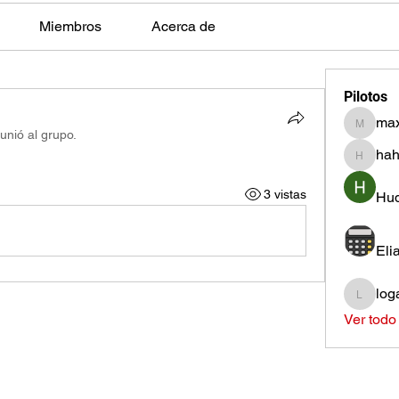
Miembros
Acerca de
Pilotos
max
max.ps2
unió al grupo.
hah
hahota
3 vistas
Hud
Eli
log
loganh
Ver todo