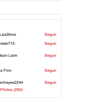
.ps2bios
Seguir
bios
otab715
Seguir
b715
son Laim
Seguir
as Finn
Seguir
anhayes2244
Seguir
ayes2244
 Pilotos (250)