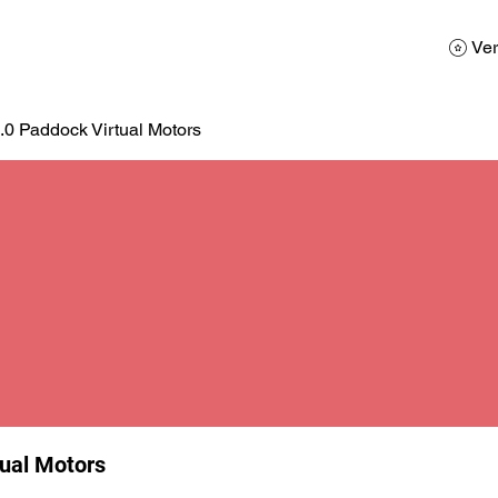
AD
Calendario
Galerias de Fotos
Reservas
Ver
.0 Paddock Virtual Motors
tual Motors