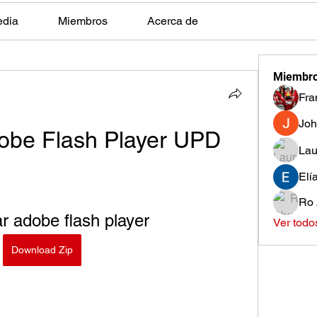
edia
Miembros
Acerca de
Miembr
Fra
Joh
dobe Flash Player UPD
Lau
Elí
Ro 
ar adobe flash player
Ver todo
Download Zip