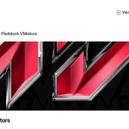
AD
Calendario
Galerias de Fotos
Reservas
Ver
a Paddock VMotors
tors