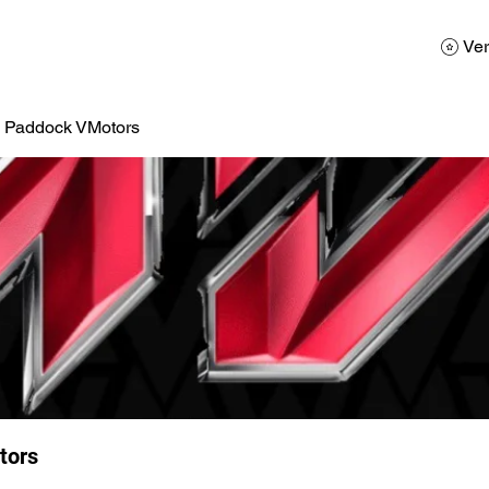
AD
Calendario
Galerias de Fotos
Reservas
Ver
a Paddock VMotors
tors