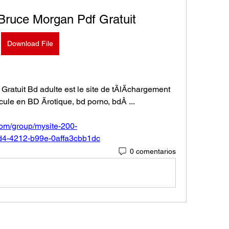
Bruce Morgan Pdf Gratuit
Download File
ratuit Bd adulte est le site de tÃlÃchargement 
cule en BD Ãrotique, bd porno, bdÂ ... 
.com/group/mysite-200-
d4-4212-b99e-0affa3cbb1dc
0 comentarios