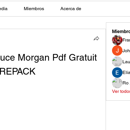
edia
Miembros
Acerca de
Miembr
Fra
Joh
uce Morgan Pdf Gratuit 
Lau
REPACK
Elí
Ro 
Ver todo