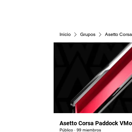
CNAV25
CNAV24
COMUNID
Inicio
Grupos
Asetto Cors
Asetto Corsa Paddock VMo
Público
·
99 miembros