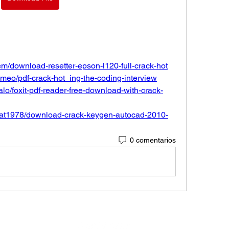
em/download-resetter-epson-l120-full-crack-hot
tumeo/pdf-crack-hot_ing-the-coding-interview
lo/foxit-pdf-reader-free-download-with-crack-
anat1978/download-crack-keygen-autocad-2010-
0 comentarios