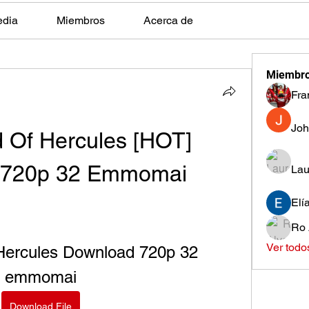
edia
Miembros
Acerca de
Miembr
Fra
Joh
 Of Hercules [HOT] 
 720p 32 Emmomai
Lau
Elí
Ro 
Ver todo
ercules Download 720p 32 
emmomai
Download File