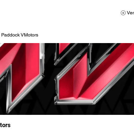
AD
Calendario
Galerias de Fotos
Reservas
Ver
a Paddock VMotors
tors