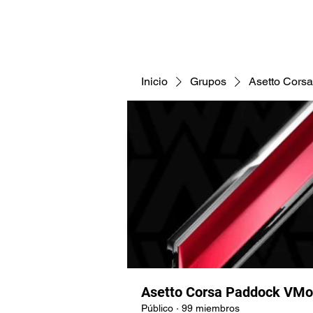
CNAV25
CNAV24
COMUNID
Inicio
Grupos
Asetto Cors
Asetto Corsa Paddock VMo
Público
·
99 miembros