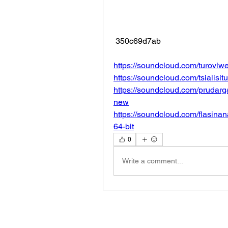
 350c69d7ab
https://soundcloud.com/turovlw
https://soundcloud.com/tsialisi
https://soundcloud.com/prudarga
new
https://soundcloud.com/flasin
64-bit
0
Write a comment...