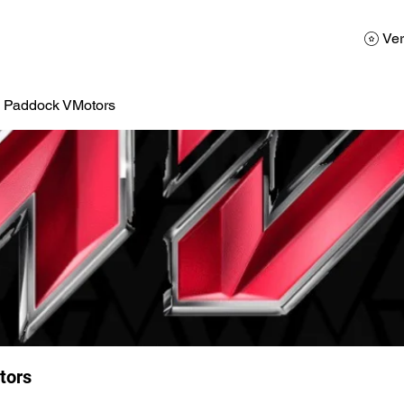
AD
Calendario
Galerias de Fotos
Reservas
Ver
a Paddock VMotors
tors