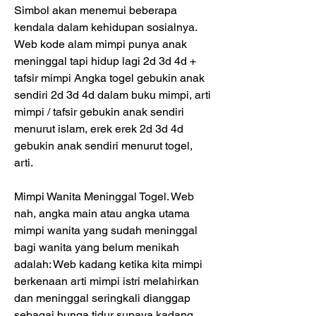
Simbol akan menemui beberapa 
kendala dalam kehidupan sosialnya. 
Web kode alam mimpi punya anak 
meninggal tapi hidup lagi 2d 3d 4d + 
tafsir mimpi Angka togel gebukin anak 
sendiri 2d 3d 4d dalam buku mimpi, arti 
mimpi / tafsir gebukin anak sendiri 
menurut islam, erek erek 2d 3d 4d 
gebukin anak sendiri menurut togel, 
arti.
Mimpi Wanita Meninggal Togel. Web 
nah, angka main atau angka utama 
mimpi wanita yang sudah meninggal 
bagi wanita yang belum menikah 
adalah: Web kadang ketika kita mimpi 
berkenaan arti mimpi istri melahirkan 
dan meninggal seringkali dianggap 
sebagai bunga tidur supaya kadang 