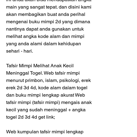
main yang sangat tepat. dan disini kami 
akan membagikan buat anda perihal 
mengenai buku mimpi 2d yang dimana 
nantinya dapat anda gunakan untuk 
melihat angka kode alam dan mimpi 
yang anda alami dalam kehidupan 
sehari - hari.
Tafsir Mimpi Melihat Anak Kecil 
Meninggal Togel. Web tafsir mimpi 
menurut primbon, islam, psikologi, erek 
erek 2d 3d 4d, kode alam dalam togel 
dan buku mimpi lengkap akurat Web 
tafsir mimpi (tafsir mimpi) mengais anak 
kecil yang sudah meninggal + angka 
togel 2d 3d 4d get link;
Web kumpulan tafsir mimpi lengkap 