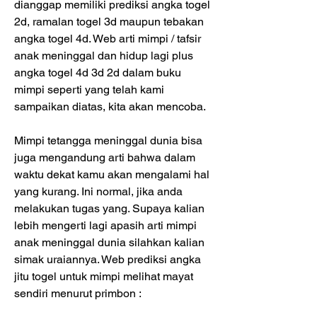
dianggap memiliki prediksi angka togel 
2d, ramalan togel 3d maupun tebakan 
angka togel 4d. Web arti mimpi / tafsir 
anak meninggal dan hidup lagi plus 
angka togel 4d 3d 2d dalam buku 
mimpi seperti yang telah kami 
sampaikan diatas, kita akan mencoba.
Mimpi tetangga meninggal dunia bisa 
juga mengandung arti bahwa dalam 
waktu dekat kamu akan mengalami hal 
yang kurang. Ini normal, jika anda 
melakukan tugas yang. Supaya kalian 
lebih mengerti lagi apasih arti mimpi 
anak meninggal dunia silahkan kalian 
simak uraiannya. Web prediksi angka 
jitu togel untuk mimpi melihat mayat 
sendiri menurut primbon :