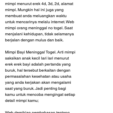
mimpi menurut erek 4d, 3d, 2d, alamat 
mimpi. Mungkin hal ini juga yang 
membuat anda meluangkan waktu 
untuk mencarinya melalu internet. Web 
mimpi orang meninggal no togel. Saat 
menjalani kehidupan, tidak selamanya 
berjalan dengan mulus dan baik.
Mimpi Bayi Meninggal Togel. Arti mimpi 
saksikan anak kecil lari lari menurut 
erek erek bayi adalah pertanda yang 
buruk, hal tersebut berkaitan dengan 
permasalahan kesehatan atau usaha 
yang anda kerjakan akan mengalami 
saat yang buruk. Jadi penting bagi 
kamu untuk mencoba mengingat setiap 
detail mimpi kamu;
Web demikian pembahasan tentang 