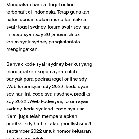
Merupakan bandar togel online 
terbonafit di indonesia. Tetap gunakan 
naluri sendiri dalam menerka makna 
syair togel sydney, forum syair sdy hari 
ini atau syair sdy 26 januari. Situs 
forum syair sydney pangkalantoto 
mengingatkan.
Banyak kode syair sydney berikut yang 
mendapatkan kepercayaan oleh 
banyak para pecinta togel online sdy. 
Web forum syair sdy 2022, kode syair 
sdy hari ini, code syair sydney, prediksi 
sdy 2022,. Web kodesyair, forum syair 
sydney, kode syair sd, code syair sd. 
Kami juga telah mempersiapkan 
prediksi sdy hari ini atau prediksi sdy 9 
september 2022 untuk nomor keluaran 
sdy hari ini.untuk.