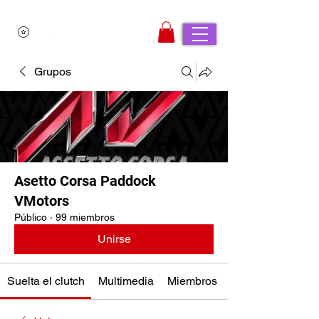
Grupos
Asetto Corsa Paddock
VMotors
Público
·
99 miembros
Unirse
Suelta el clutch
Multimedia
Miembros