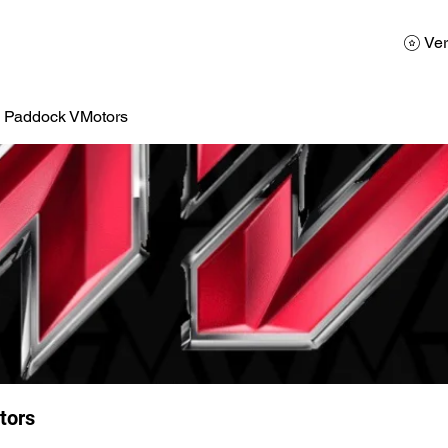
AD
Calendario
Galerias de Fotos
Reservas
Ver
a Paddock VMotors
tors