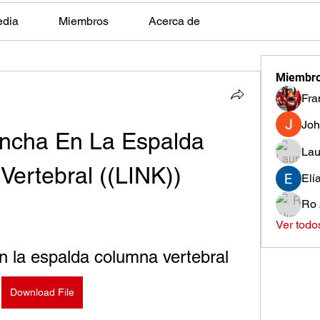
edia
Miembros
Acerca de
Miembr
Fra
Joh
cha En La Espalda 
Lau
ertebral ((LINK))
Elí
Ro 
Ver todo
 la espalda columna vertebral
Download File