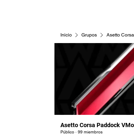
CNAV25
CNAV24
COMUNID
Inicio
Grupos
Asetto Cors
Asetto Corsa Paddock VMo
Público
·
99 miembros