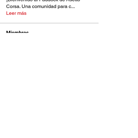
Corsa. Una comunidad para c
...
Leer más
Miembros
Francesco Biasiotto
Seguir
John Flip
Seguir
Laurel Popov
Seguir
Elías Acuña .
Seguir
Ro Alvarez
Seguir
Ver todos los miembros (99)