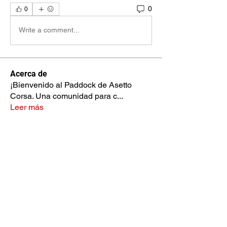
0
0
Write a comment...
Acerca de
¡Bienvenido al Paddock de Asetto
Corsa. Una comunidad para c
...
Leer más
Miembros
Francesco Biasiotto
Seguir
John Flip
Seguir
Laurel Popov
Seguir