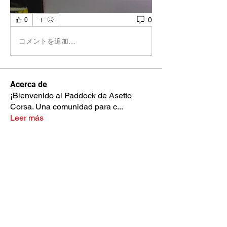
0
0
コメントを追加…
Acerca de
¡Bienvenido al Paddock de Asetto
Corsa. Una comunidad para c
...
Leer más
Miembros
Francesco Biasiotto
Seguir
John Flip
Seguir
Laurel Popov
Seguir