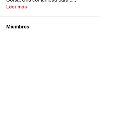
Leer más
Miembros
Francesco Biasiotto
Seguir
John Flip
Seguir
Laurel Popov
Seguir
Elías Acuña .
Seguir
Ro Alvarez
Seguir
Ver todos los miembros (99)