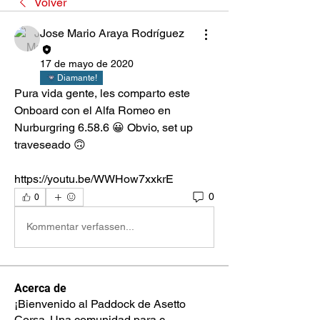
Volver
Jose Mario Araya Rodríguez
17 de mayo de 2020
Diamante!
Pura vida gente, les comparto este 
Onboard con el Alfa Romeo en 
Nurburgring 6.58.6 😀 Obvio, set up 
traveseado 🙃
https://youtu.be/WWHow7xxkrE
0
0
Kommentar verfassen...
Acerca de
¡Bienvenido al Paddock de Asetto
Corsa. Una comunidad para c
...