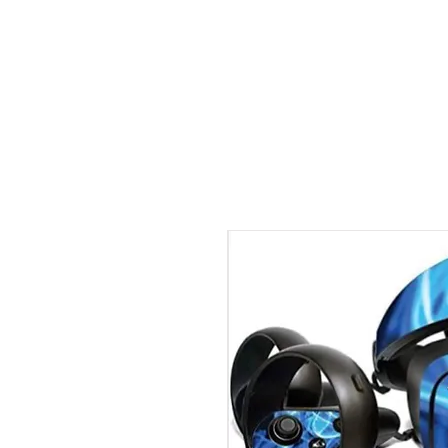
CNAV25
CNAV24
COMUNID