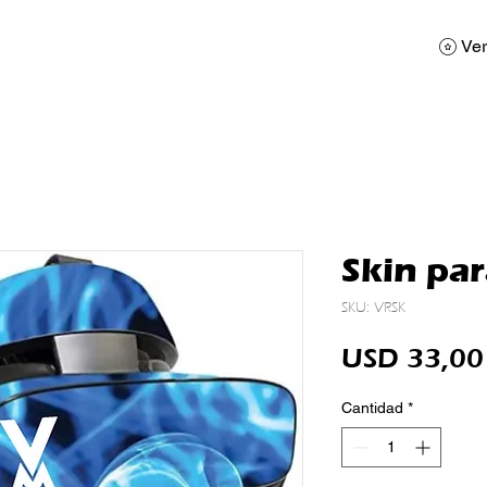
AD
Calendario
Galerias de Fotos
Reservas
Ver
Skin pa
SKU: VRSK
USD 33,00
Cantidad
*