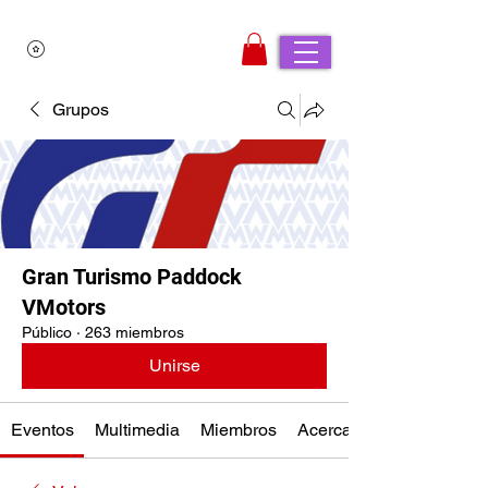
Grupos
Gran Turismo Paddock
VMotors
Público
·
263 miembros
Unirse
Eventos
Multimedia
Miembros
Acerca de