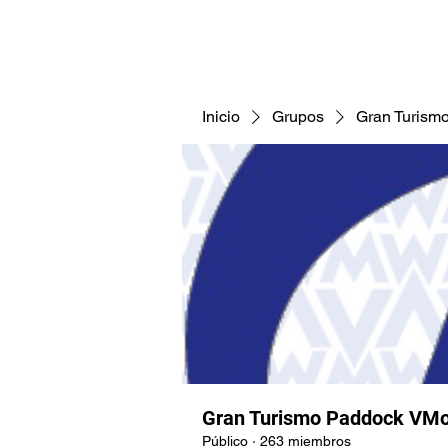
CNAV25
CNAV24
COMUNID
Inicio
Grupos
Gran Turism
Gran Turismo Paddock VMo
Público
·
263 miembros