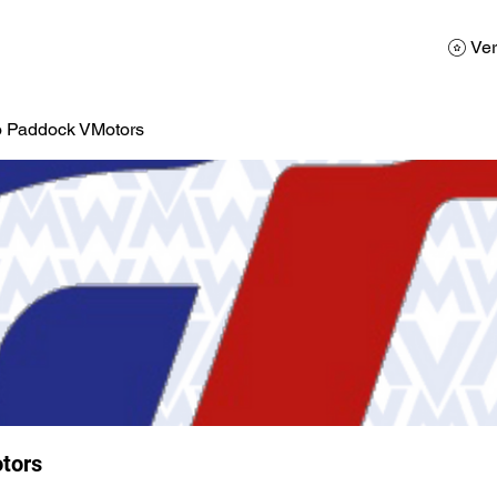
AD
Calendario
Galerias de Fotos
Reservas
Ver
o Paddock VMotors
tors