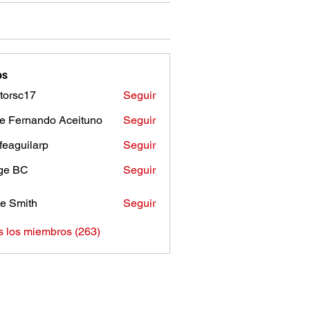
os
torsc17
Seguir
c17
e Fernando Aceituno
Seguir
sfeaguilarp
Seguir
uilarp
ge BC
Seguir
e Smith
Seguir
s los miembros (263)