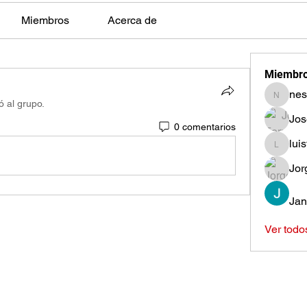
Miembros
Acerca de
Miembr
nes
nestors
ó al grupo.
Jos
0 comentarios
lui
luisfeag
Jor
Jan
Ver todo