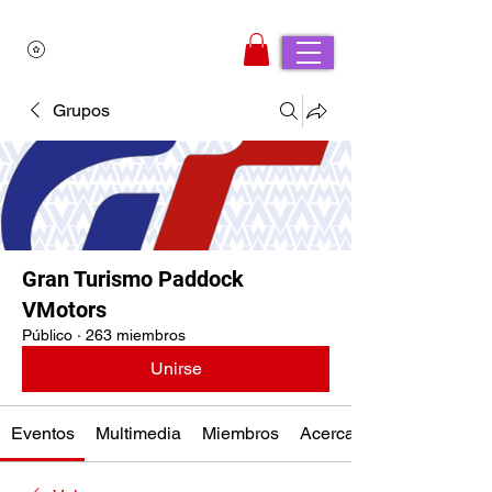
Grupos
Gran Turismo Paddock
VMotors
Público
·
263 miembros
Unirse
Eventos
Multimedia
Miembros
Acerca de