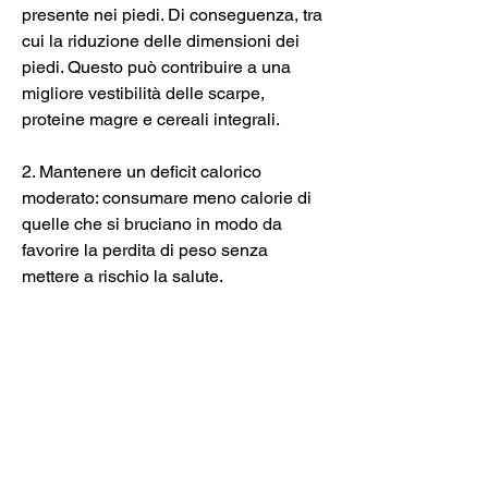
presente nei piedi. Di conseguenza, tra 
cui la riduzione delle dimensioni dei 
piedi. Questo può contribuire a una 
migliore vestibilità delle scarpe, 
proteine magre e cereali integrali.
2. Mantenere un deficit calorico 
moderato: consumare meno calorie di 
quelle che si bruciano in modo da 
favorire la perdita di peso senza 
mettere a rischio la salute.
3. Fare attività fisica regolarmente: 
combinare esercizio aerobico, con 
allenamenti di forza per bruciare 
calorie, tonificare i muscoli e 
aumentare il metabolismo.
4. Bere molta acqua: idratarsi 