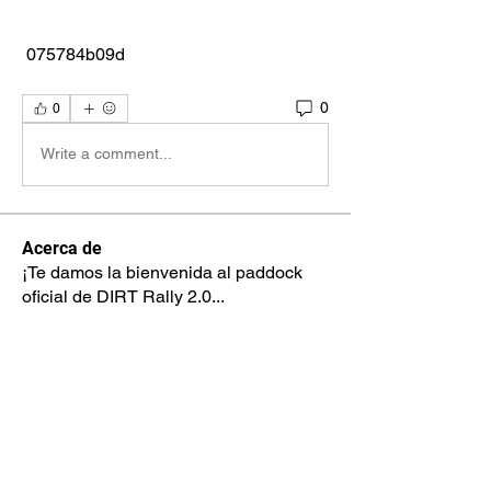
 075784b09d
0
0
Write a comment...
Acerca de
¡Te damos la bienvenida al paddock
oficial de DIRT Rally 2.0
...
Leer más
Pilotos
max.ps2bios
Seguir
max.ps2bios
hahotab715
Seguir
hahotab715