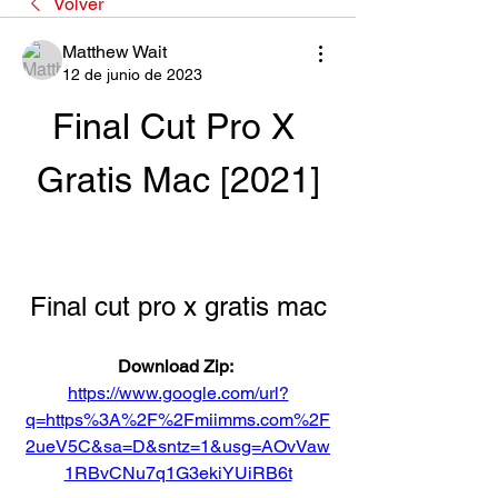
Volver
Matthew Wait
12 de junio de 2023
Final Cut Pro X 
Gratis Mac [2021]
Final cut pro x gratis mac
Download Zip: 
https://www.google.com/url?
q=https%3A%2F%2Fmiimms.com%2F
2ueV5C&sa=D&sntz=1&usg=AOvVaw
1RBvCNu7q1G3ekiYUiRB6t