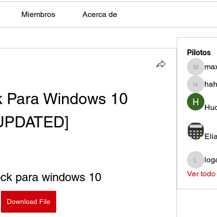
Miembros
Acerca de
Pilotos
max
max.ps2
hah
hahota
k Para Windows 10 
Hud
UPDATED]
Eli
log
loganh
Ver todo
ock para windows 10
Download File