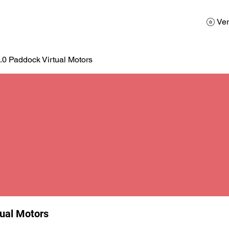
AD
Calendario
Galerias de Fotos
Reservas
Ver
.0 Paddock Virtual Motors
tual Motors