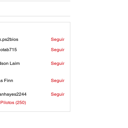
.ps2bios
Seguir
bios
otab715
Seguir
b715
son Laim
Seguir
as Finn
Seguir
anhayes2244
Seguir
ayes2244
 Pilotos (250)