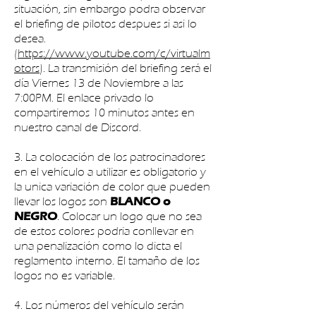
situación, sin embargo podra observar
el briefing de pilotos despues si asi lo
desea.
(
https://www.youtube.com/c/virtualm
otors
). La transmisión del briefing será el
día Viernes 13 de Noviembre a las
7:00PM. El enlace privado lo
compartiremos 10 minutos antes en
nuestro canal de Discord.
3. La colocación de los patrocinadores
en el vehículo a utilizar es obligatorio y
la unica variación de color que pueden
llevar los logos son
BLANCO o
. Colocar un logo que no sea
NEGRO
de estos colores podria conllevar en
una penalización como lo dicta el
reglamento interno. El tamaño de los
logos no es variable.
4. Los números del vehículo serán